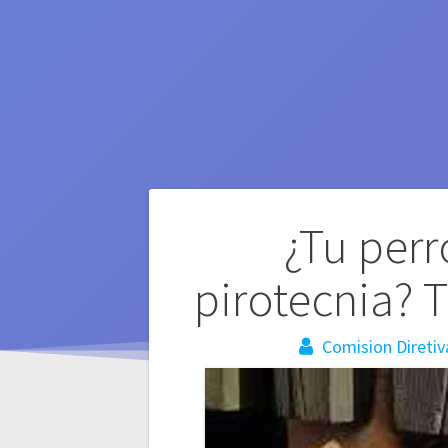
Navegación
¿Tu perr
de
pirotecnia? 
entradas
Comision Diretiv