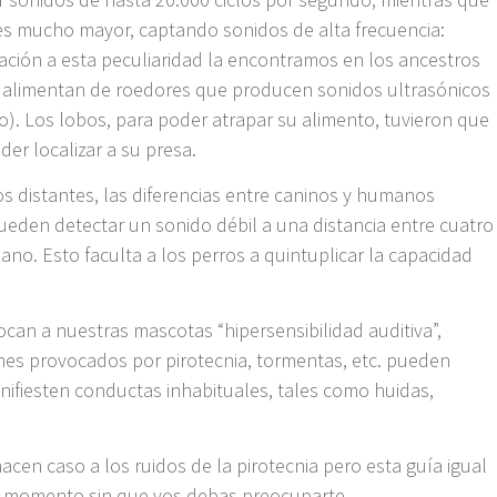
 es mucho mayor, captando sonidos de alta frecuencia:
cación a esta peculiaridad la encontramos en los ancestros
se alimentan de roedores que producen sonidos ultrasónicos
). Los lobos, para poder atrapar su alimento, tuvieron que
der localizar a su presa.
s distantes, las diferencias entre caninos y humanos
ueden detectar un sonido débil a una distancia entre cuatro
no. Esto faculta a los perros a quintuplicar la capacidad
ocan a nuestras mascotas “hipersensibilidad auditiva”,
nes provocados por pirotecnia, tormentas, etc. pueden
nifiesten conductas inhabituales, tales como huidas,
acen caso a los ruidos de la pirotecnia pero esta guía igual
or momento sin que vos debas preocuparte.