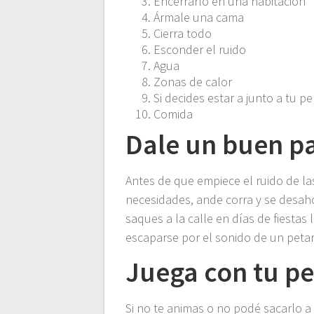
Encerrarlo en una habitación
Ármale una cama
Cierra todo
Esconder el ruido
Agua
Zonas de calor
Si decides estar a junto a tu pe
Comida
Dale un buen p
Antes de que empiece el ruido de la
necesidades, ande corra y se desaho
saques a la calle en días de fiestas
escaparse por el sonido de un peta
Juega con tu pe
Si no te animas o no podé sacarlo a