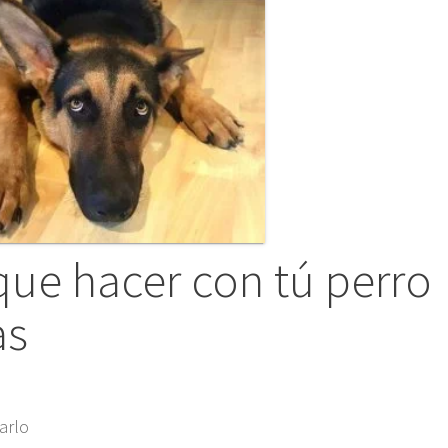
ue hacer con tú perro
as
arlo