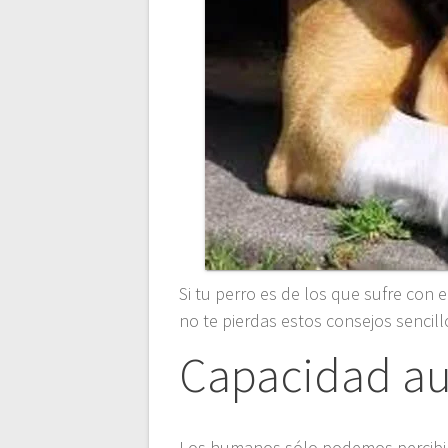
Si tu perro es de los que sufre con e
no te pierdas estos consejos sencill
Capacidad aud
Los humanos sólo podemos percibir 