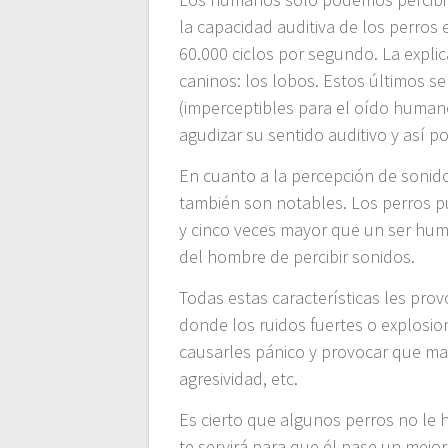
la capacidad auditiva de los perros
60.000 ciclos por segundo. La expli
caninos: los lobos. Estos últimos 
(imperceptibles para el oído humano
agudizar su sentido auditivo y así po
En cuanto a la percepción de sonido
también son notables. Los perros p
y cinco veces mayor que un ser huma
del hombre de percibir sonidos.
Todas estas características les prov
donde los ruidos fuertes o explosio
causarles pánico y provocar que ma
agresividad, etc.
Es cierto que algunos perros no le h
te servirá para que él pase un mej