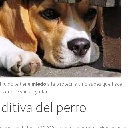
l ruido le tiene
miedo
a la pirotecnia y no sabes que hacer,
os que te van a ayudar.
itiva del perro
sonidos de hasta 20.000 ciclos por segundo, mientras que