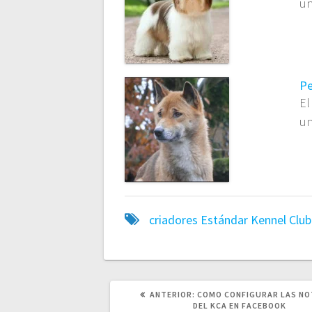
un
Pe
El
un
criadores
Estándar
Kennel Club
POST
ANTERIOR:
COMO CONFIGURAR LAS NO
ANTERIOR:
DEL KCA EN FACEBOOK