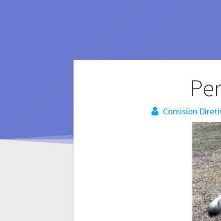
Navegación
Per
de
Comision Direti
entradas