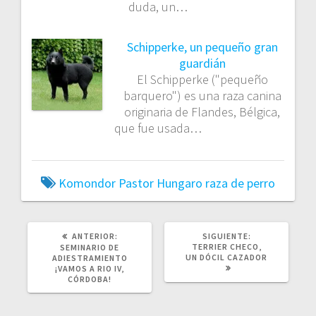
duda, un…
Schipperke, un pequeño gran
guardián
El Schipperke ("pequeño
barquero") es una raza canina
originaria de Flandes, Bélgica,
que fue usada…
Komondor
Pastor Hungaro
raza de perro
POST
SIGUIENTE
ANTERIOR:
SIGUIENTE:
ANTERIOR:
POST:
TERRIER CHECO,
SEMINARIO DE
UN DÓCIL CAZADOR
ADIESTRAMIENTO
¡VAMOS A RIO IV,
CÓRDOBA!