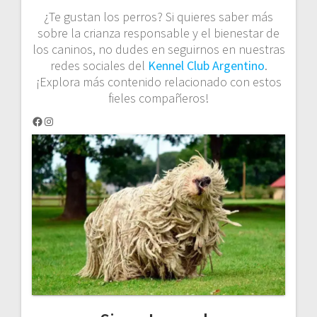
¿Te gustan los perros? Si quieres saber más
sobre la crianza responsable y el bienestar de
los caninos, no dudes en seguirnos en nuestras
redes sociales del
Kennel Club Argentino
.
¡Explora más contenido relacionado con estos
fieles compañeros!
Facebook
Instagram