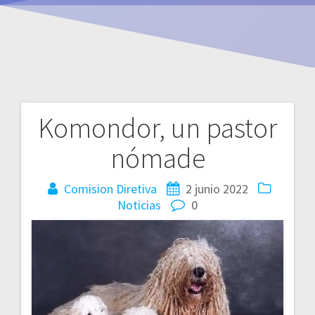
Komondor, un pastor
Navegación
nómade
de
entradas
Comision Diretiva
2 junio 2022
Noticias
0