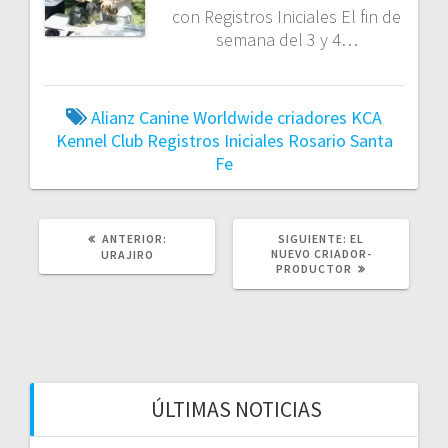
con Registros Iniciales El fin de
semana del 3 y 4…
Alianz Canine Worldwide
criadores
KCA
Kennel Club
Registros Iniciales
Rosario
Santa
Fe
POST
SIGUIENTE
ANTERIOR:
SIGUIENTE:
EL
ANTERIOR:
POST:
NUEVO CRIADOR-
URAJIRO
PRODUCTOR
ÚLTIMAS NOTICIAS