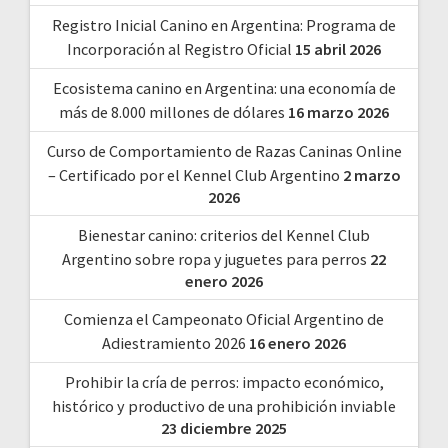
Registro Inicial Canino en Argentina: Programa de
Incorporación al Registro Oficial
15 abril 2026
Ecosistema canino en Argentina: una economía de
más de 8.000 millones de dólares
16 marzo 2026
Curso de Comportamiento de Razas Caninas Online
– Certificado por el Kennel Club Argentino
2 marzo
2026
Bienestar canino: criterios del Kennel Club
Argentino sobre ropa y juguetes para perros
22
enero 2026
Comienza el Campeonato Oficial Argentino de
Adiestramiento 2026
16 enero 2026
Prohibir la cría de perros: impacto económico,
histórico y productivo de una prohibición inviable
23 diciembre 2025