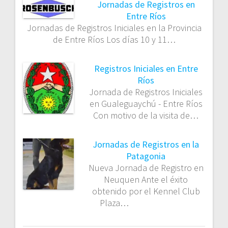
Jornadas de Registros en
Entre Ríos
Jornadas de Registros Iniciales en la Provincia
de Entre Ríos Los días 10 y 11…
Registros Iniciales en Entre
Ríos
Jornada de Registros Iniciales
en Gualeguaychú - Entre Ríos
Con motivo de la visita de…
Jornadas de Registros en la
Patagonia
Nueva Jornada de Registro en
Neuquen Ante el éxito
obtenido por el Kennel Club
Plaza…