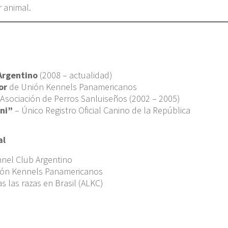
r animal.
Argentino
(2008 – actualidad)
or
de Unión Kennels Panamericanos
 Asociación de Perros Sanluiseños (2002 – 2005)
uni”
– Único Registro Oficial Canino de la República
al
nnel Club Argentino
ión Kennels Panamericanos
s las razas en Brasil (ALKC)