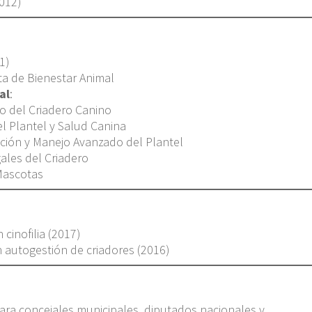
012)
1)
ta de Bienestar Animal
al
:
o del Criadero Canino
el Plantel y Salud Canina
ción y Manejo Avanzado del Plantel
ales del Criadero
Mascotas
cinofilia (2017)
n autogestión de criadores (2016)
 para concejales municipales, diputados nacionales y