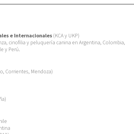
ales e Internacionales
(KCA y UKP)
nza, cinofilia y peluquería canina en Argentina, Colombia,
e y Perú.
aco, Corrientes, Mendoza)
ña)
hile
ntina