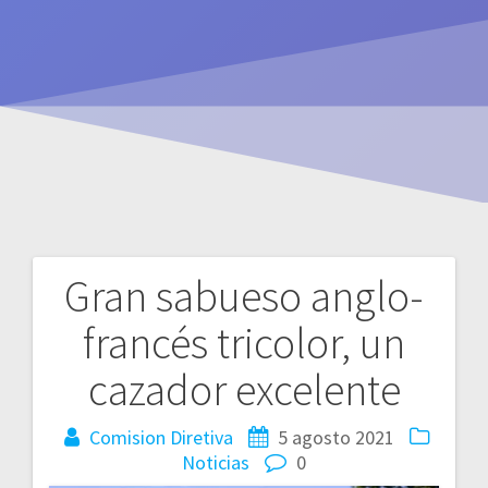
Gran sabueso anglo-
Navegación
francés tricolor, un
de
cazador excelente
entradas
Comision Diretiva
5 agosto 2021
Noticias
0