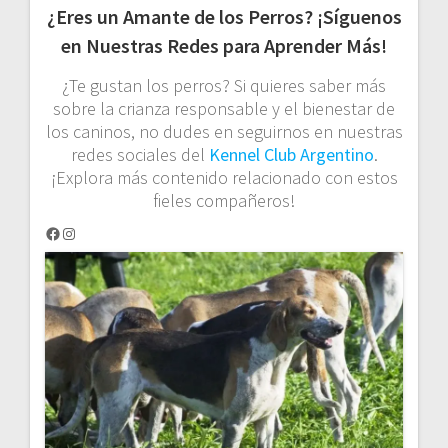
¿Eres un Amante de los Perros? ¡Síguenos
en Nuestras Redes para Aprender Más!
¿Te gustan los perros? Si quieres saber más
sobre la crianza responsable y el bienestar de
los caninos, no dudes en seguirnos en nuestras
redes sociales del
Kennel Club Argentino
.
¡Explora más contenido relacionado con estos
fieles compañeros!
Facebook
Instagram