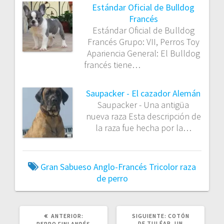
Estándar Oficial de Bulldog
Francés
Estándar Oficial de Bulldog
Francés Grupo: VII, Perros Toy
Apariencia General: El Bulldog
francés tiene…
Saupacker - El cazador Alemán
Saupacker - Una antigüa
nueva raza Esta descripción de
la raza fue hecha por la…
Gran Sabueso Anglo-Francés Tricolor
raza
de perro
POST
SIGUIENTE
ANTERIOR:
SIGUIENTE:
COTÓN
ANTERIOR:
POST:
DE TULÉAR, UN
PERRO FINLANDÉS