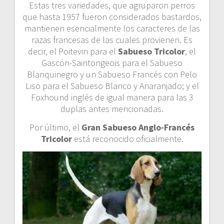
Estas tres variedades, que agruparon perros
que hasta 1957 fueron considerados bastardos,
mantienen esencialmente los caracteres de las
razas francesas de las cuales provienen. Es
decir, el Poitevin para el
Sabueso Tricolor
, el
Gascón-Saintongeois para el Sabueso
Blanquinegro y un Sabueso Francés con Pelo
Liso para el Sabueso Blanco y Anaranjado; y el
Foxhound inglés de igual manera para las 3
duplas antes mencionadas.
Por último, el
Gran Sabueso Anglo-Francés
Tricolor
está reconocido oficialmente.