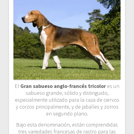
El
Gran sabueso anglo-francés tricolor
es un
sabueso grande, sólido y distinguido,
especialmente utilizado para la caza de ciervos
y corzos principalmente, y de jabalíes y zorros
en segundo plano.
Bajo esta denominación, están comprendidas
tres variedades francesas de rastro para las