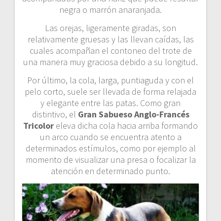
negra o marrón anaranjada.
Las orejas, ligeramente giradas, son
relativamente gruesas y las llevan caídas, las
cuales acompañan el contoneo del trote de
una manera muy graciosa debido a su longitud.
Por último, la cola, larga, puntiaguda y con el
pelo corto, suele ser llevada de forma relajada
y elegante entre las patas. Como gran
distintivo, el
Gran Sabueso Anglo-Francés
Tricolor
eleva dicha cola hacia arriba formando
un arco cuando se encuentra atento a
determinados estímulos, como por ejemplo al
momento de visualizar una presa o focalizar la
atención en determinado punto.