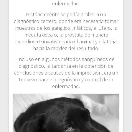
enfermedad.
Históricamente se podía arribar a un
diagnóstico certero, donde era necesario tomar
muestras de los ganglios linfáticos, el útero, la
médula ósea o, la próstata de manera
incordiosa e invasiva hacia el animal y dilatoria
hacia la rapidez del resultado.
Incluso en algunos métodos sanguíneos de
diagnóstico, la tardanza en la obtención de
conclusiones a causas de la imprecisión, era un
tropiezo para el diagnóstico y control de la
enfermedad.