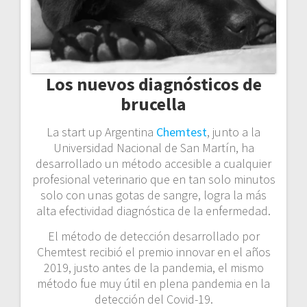
Los nuevos diagnósticos de
brucella
La start up Argentina
Chemtest
, junto a la
Universidad Nacional de San Martín, ha
desarrollado un método accesible a cualquier
profesional veterinario que en tan solo minutos
solo con unas gotas de sangre, logra la más
alta efectividad diagnóstica de la enfermedad.
El método de detección desarrollado por
Chemtest recibió el premio innovar en el años
2019, justo antes de la pandemia, el mismo
método fue muy útil en plena pandemia en la
detección del Covid-19.