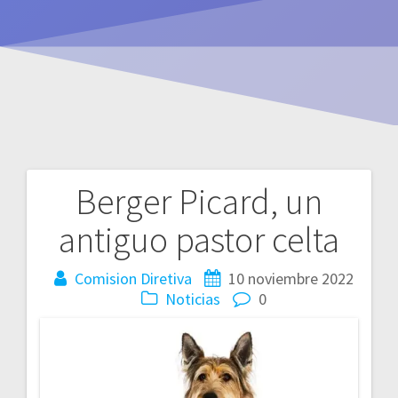
Berger Picard, un
Navegación
antiguo pastor celta
de
entradas
Comision Diretiva
10 noviembre 2022
Noticias
0