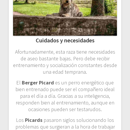
Cuidados y necesidades
Afortunadamente, esta raza tiene necesidades
de aseo bastante bajas. Pero debe recibir
entrenamiento y socialización constantes desde
una edad temprana.
El
Berger Picard
es un perro energético que
bien entrenado puede ser el compañero ideal
para el día a día. Gracias a su inteligencia,
responden bien al entrenamiento, aunque en
ocasiones pueden ser testarudos.
Los
Picards
pasaron siglos solucionando los
problemas que surgieran a la hora de trabajar