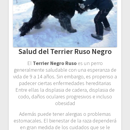
Salud del Terrier Ruso Negro
El
Terrier Negro Ruso
es un perro
generalmente saludable con una esperanza de
vida de 9 a 14 años. Sin embargo, es propenso a
padecer ciertas enfermedades hereditarias
Entre ellas la displasia de cadera, displasia de
codo, daños oculares progresivos e incluso
obesidad
Además puede tener alergias o problemas
estomacales. El bienestar de la raza dependerá
en gran medida de los cuidados que se le