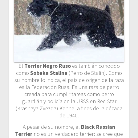
El
Terrier Negro Ruso
es también conocido
como
Sobaka Stalina
(Perro de Stalin). Como
su nombre lo indica, el país de origen de la raza
es la Federación Rusa. Es una raza de perro
creada para cumplir tareas como perro
guardián y policía en la URSS en Red Star
(Krasnaya Zvezda) Kennel a fines de la década
de 1940.
A pesar de su nombre, el
Black Russian
Terrier
no es un verdadero terrier: se cree que