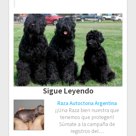
Sigue Leyendo
Raza Autoctona Argentina
¡¡Una Raza bien nuestra que
tenemos que proteger!!
Súmate a la campaña de
registros del…