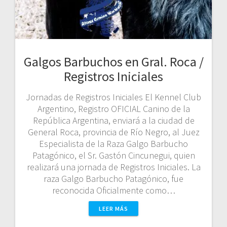
Galgos Barbuchos en Gral. Roca /
Registros Iniciales
Jornadas de Registros Iniciales El Kennel Club
Argentino, Registro OFICIAL Canino de la
República Argentina, enviará a la ciudad de
General Roca, provincia de Río Negro, al Juez
Especialista de la Raza Galgo Barbucho
Patagónico, el Sr. Gastón Cincunegui, quien
realizará una jornada de Registros Iniciales. La
raza Galgo Barbucho Patagónico, fue
reconocida Oficialmente como…
LEER MÁS