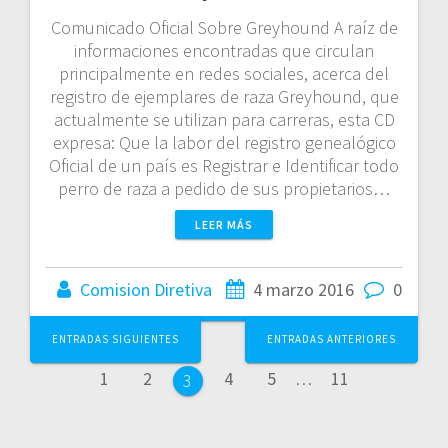
Comunicado Oficial Sobre Greyhound A raíz de
informaciones encontradas que circulan
principalmente en redes sociales, acerca del
registro de ejemplares de raza Greyhound, que
actualmente se utilizan para carreras, esta CD
expresa: Que la labor del registro genealógico
Oficial de un país es Registrar e Identificar todo
perro de raza a pedido de sus propietarios…
LEER MÁS
Comision Diretiva
4 marzo 2016
0
Navegación
ENTRADAS SIGUIENTES
ENTRADAS ANTERIORES
de
Página
Página
Página
Página
Página
1
2
4
5
…
11
Página
3
entradas