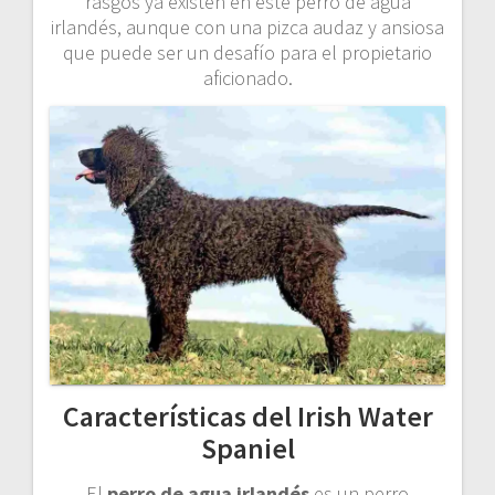
rasgos ya existen en este perro de agua
irlandés, aunque con una pizca audaz y ansiosa
que puede ser un desafío para el propietario
aficionado.
Características del Irish Water
Spaniel
El
perro de agua irlandés
es un perro