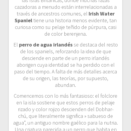
las Islas Británicas, donde muchas razas
cazadoras a menudo están interrelacionadas a
través de ancestros comunes, el
Irish Water
Spaniel
tiene una historia menos evidente, tan
curiosa como su pelaje teñido de púrpura, casi
de color berenjena.
El
perro de agua irlandés
se destaca del resto
de los spaniels, reforzando la idea de que
desciende en parte de un perro irlandés
aborigen cuya identidad se ha perdido con el
paso del tiempo. A falta de más detalles acerca
de su origen, las teorías, por supuesto,
abundan.
Comencemos con lo más fantasioso: el folclore
en la isla sostiene que estos perros de pelaje
rizado y color rojizo descienden del Dobhar-
chú, que literalmente significa » sabueso de
agua”, un antiguo nombre gaélico para la nutria.
Una criatura parecida a un perro que habita en