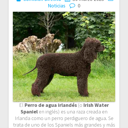
Noticias
0
El
Perro de agua irlandés
(o
Irish Water
Spaniel
en inglés) es una raza creada en
Irlanda como un perro perdiguero de agua. Se
trata de uno de los Spaniels más grandes y más