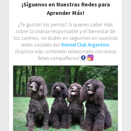
¡Síguenos en Nuestras Redes para
Aprender Más!
¿Te gustan los perros? Si quieres saber más
sobre la crianza responsable y el bienestar de
los caninos, no dudes en seguirnos en nuestras
redes sociales del
Kennel Club Argentino
.
¡Explora más contenido relacionado con estos
fieles compañeros!