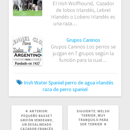
El Irish Wolfhound, Cazador
de lobos Irlandés, Lebrel
Irlandés o Lobero Irlandés es
una raza…
Grupos Caninos
Grupos Caninos Los perros se
juzgan en 7 grupos según la
función para la cual…
Irish Water Spaniel
perro de agua irlandés
raza de perro
spaniel
POST
SIGUIENTE
ANTERIOR:
SIGUIENTE:
WELSH
ANTERIOR:
POST:
TERRIER, MUY
PEQUEÑO BASSET
TRANQUILO PARA
GRIFÓN VENDEANO,
SER TERRIER
UN DESALINEADO
CAZADOR FRANCÉS