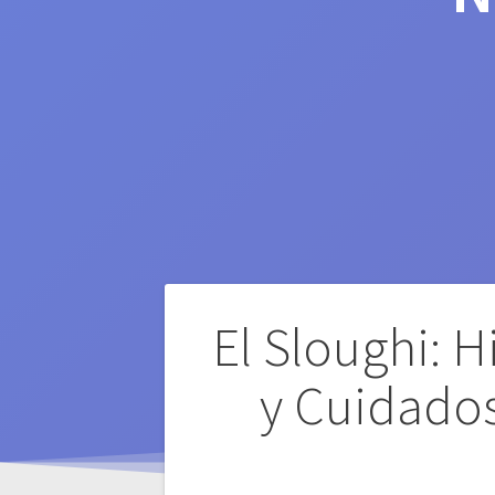
Navegación
El Sloughi: Hi
de
y Cuidados
entradas