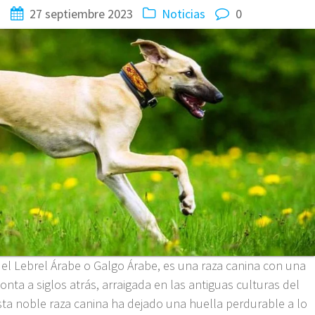
a
27 septiembre 2023
Noticias
0
el Lebrel Árabe o Galgo Árabe, es una raza canina con una
monta a siglos atrás, arraigada en las antiguas culturas del
Esta noble raza canina ha dejado una huella perdurable a lo