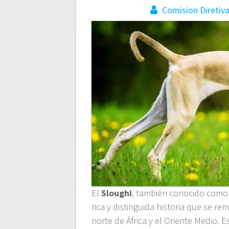
Comision Diretiv
El
Sloughi
, también conocido como 
rica y distinguida historia que se re
norte de África y el Oriente Medio. 