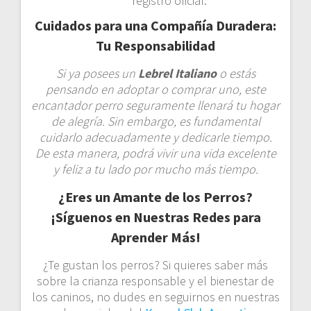
registro oficial.
Cuidados para una Compañía Duradera:
Tu Responsabilidad
Si ya posees un
Lebrel Italiano
o estás
pensando en adoptar o comprar uno, este
encantador perro seguramente llenará tu hogar
de alegría. Sin embargo, es fundamental
cuidarlo adecuadamente y dedicarle tiempo.
De esta manera, podrá vivir una vida excelente
y feliz a tu lado por mucho más tiempo.
¿Eres un Amante de los Perros?
¡Síguenos en Nuestras Redes para
Aprender Más!
¿Te gustan los perros? Si quieres saber más
sobre la crianza responsable y el bienestar de
los caninos, no dudes en seguirnos en nuestras