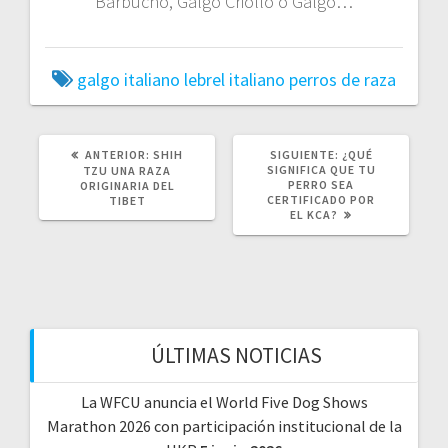
Barbucho, Galgo Criollo o Galgo…
galgo italiano
lebrel italiano
perros de raza
POST
SIGUIENTE
ANTERIOR:
SHIH
SIGUIENTE:
¿QUÉ
ANTERIOR:
POST:
SIGNIFICA QUE TU
TZU UNA RAZA
PERRO SEA
ORIGINARIA DEL
CERTIFICADO POR
TIBET
EL KCA?
ÚLTIMAS NOTICIAS
La WFCU anuncia el World Five Dog Shows
Marathon 2026 con participación institucional de la