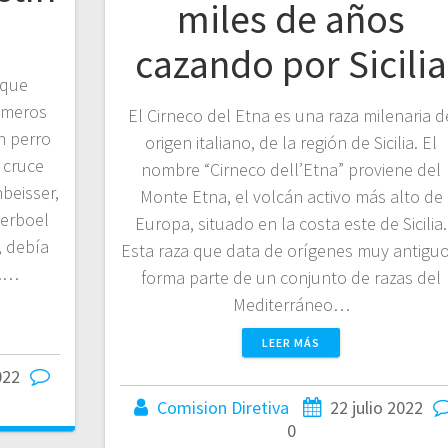
miles de años
cazando por Sicilia
 que
rimeros
El Cirneco del Etna es una raza milenaria d
n perro
origen italiano, de la región de Sicilia. El
 cruce
nombre “Cirneco dell’Etna” proviene del
beisser,
Monte Etna, el volcán activo más alto de
oerboel
Europa, situado en la costa este de Sicilia.
, debía
Esta raza que data de orígenes muy antiguo
l.…
forma parte de un conjunto de razas del
Mediterráneo…
LEER MÁS
022
Comision Diretiva
22 julio 2022
0