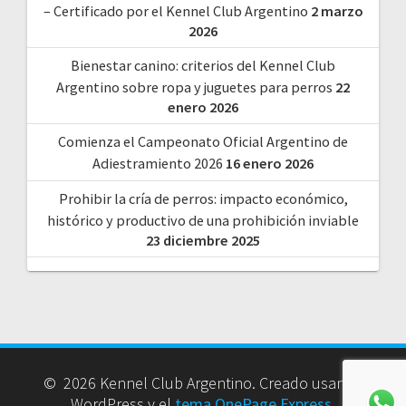
– Certificado por el Kennel Club Argentino
2 marzo
2026
Bienestar canino: criterios del Kennel Club
Argentino sobre ropa y juguetes para perros
22
enero 2026
Comienza el Campeonato Oficial Argentino de
Adiestramiento 2026
16 enero 2026
Prohibir la cría de perros: impacto económico,
histórico y productivo de una prohibición inviable
23 diciembre 2025
© 2026 Kennel Club Argentino. Creado usando
WordPress y el
tema OnePage Express
.