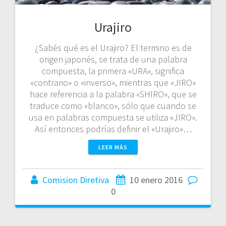
Urajiro
¿Sabés qué es el Urajiro? El termino es de
origen japonés, se trata de una palabra
compuesta, la primera «URA», significa
«contrario» o «inverso», mientras que «JIRO»
hace referencia a la palabra «SHIRO», que se
traduce como «blanco», sólo que cuando se
usa en palabras compuesta se utiliza «JIRO».
Así entonces podrías definir el «Urajiro»…
LEER MÁS
Comision Diretiva
10 enero 2016
0