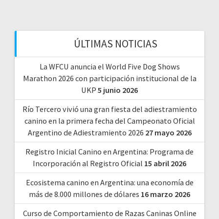
ÚLTIMAS NOTICIAS
La WFCU anuncia el World Five Dog Shows
Marathon 2026 con participación institucional de la
UKP
5 junio 2026
Río Tercero vivió una gran fiesta del adiestramiento
canino en la primera fecha del Campeonato Oficial
Argentino de Adiestramiento 2026
27 mayo 2026
Registro Inicial Canino en Argentina: Programa de
Incorporación al Registro Oficial
15 abril 2026
Ecosistema canino en Argentina: una economía de
más de 8.000 millones de dólares
16 marzo 2026
Curso de Comportamiento de Razas Caninas Online