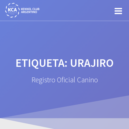
Saltar
al
contenido
ETIQUETA:
URAJIRO
Registro Oficial Canino