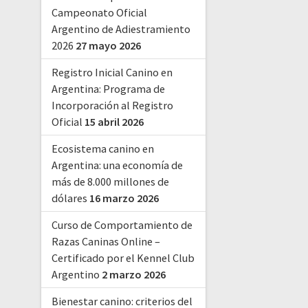
Campeonato Oficial
Argentino de Adiestramiento
2026
27 mayo 2026
Registro Inicial Canino en
Argentina: Programa de
Incorporación al Registro
Oficial
15 abril 2026
Ecosistema canino en
Argentina: una economía de
más de 8.000 millones de
dólares
16 marzo 2026
Curso de Comportamiento de
Razas Caninas Online –
Certificado por el Kennel Club
Argentino
2 marzo 2026
Bienestar canino: criterios del