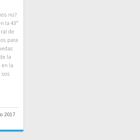
mos no?
n la 43°
ural de
os para
puedas
de la
 en la
i sos
o 2017