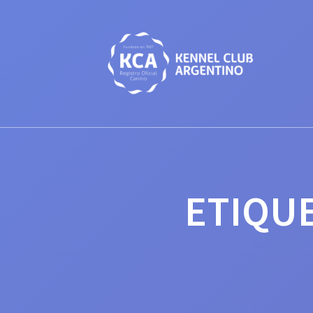
Saltar
al
contenido
ETIQU