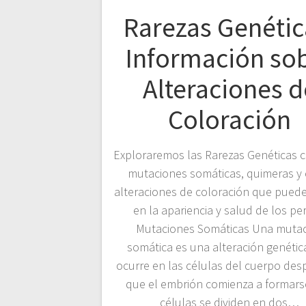
Rarezas Genétic
Información so
Alteraciones d
Coloración
Exploraremos las Rarezas Genéticas 
mutaciones somáticas, quimeras y 
alteraciones de coloración que pueden
en la apariencia y salud de los pe
Mutaciones Somáticas Una muta
somática es una alteración genétic
ocurre en las células del cuerpo des
que el embrión comienza a formars
células se dividen en dos…