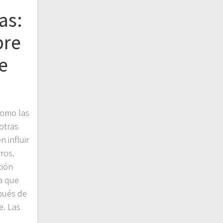
as:
bre
e
como las
otras
 influir
rros.
ción
a que
pués de
e. Las