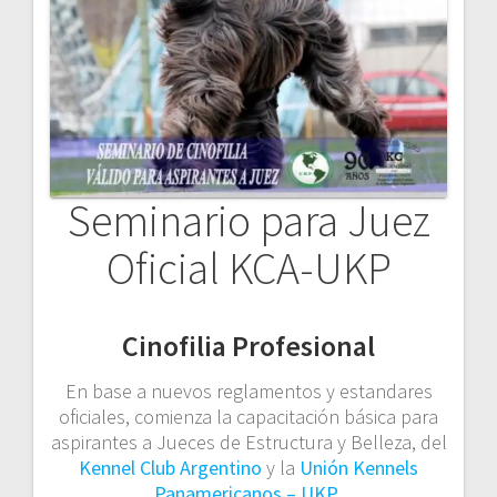
Seminario para Juez
Oficial KCA-UKP
Cinofilia Profesional
En base a nuevos reglamentos y estandares
oficiales, comienza la capacitación básica para
aspirantes a Jueces de Estructura y Belleza, del
Kennel Club Argentino
y la 
Unión Kennels
Panamericanos – UKP
.