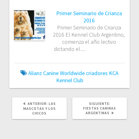
Primer Seminario de Crianza
2016
Primer Seminario de Crianza
2016 El Kennel Club Argentino,
comienza el año lectivo
dictando el…
Alianz Canine Worldwide
criadores
KCA
Kennel Club
POST
SIGUIENTE
ANTERIOR:
LAS
SIGUIENTE:
ANTERIOR:
POST:
FIESTAS CANINAS
MASCOTAS Y LOS
ARGENTINAS
CHICOS