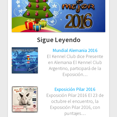
Sigue Leyendo
Mundial Alemania 2016
El Kennel Club dice Presente
en Alemania El Kennel Club
Argentino, participará de la
Exposición…
Exposición Pilar 2016
Exposición Pilar 2016 El 23 de
octubre el encuentro, la
Exposición Pilar 2016, con
puntajes…