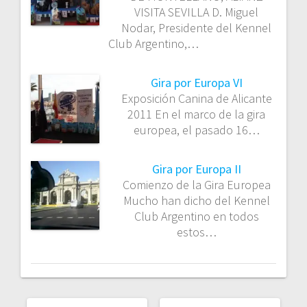
VISITA SEVILLA D. Miguel
Nodar, Presidente del Kennel
Club Argentino,…
Gira por Europa VI
Exposición Canina de Alicante
2011 En el marco de la gira
europea, el pasado 16…
Gira por Europa II
Comienzo de la Gira Europea
Mucho han dicho del Kennel
Club Argentino en todos
estos…