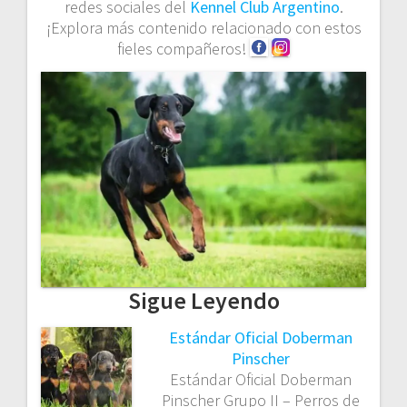
redes sociales del
Kennel Club Argentino
.
¡Explora más contenido relacionado con estos
fieles compañeros!
Sigue Leyendo
Estándar Oficial Doberman
Pinscher
Estándar Oficial Doberman
Pinscher Grupo II – Perros de