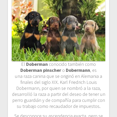
El
Doberman
conocido también como
Doberman pinscher
o
Dobermann
, es
una raza canina que se originó en Alemania a
finales del siglo XIX. Karl Friedrich Louis
Dobermann, por quien se nombró a la raza,
desarrolló la raza a partir del deseo de tener un
perro guardián y de compañía para cumplir con
su trabajo como recaudador de impuestos.
Se desconoce su ascendencia exacta, pero se