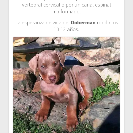
vertebral cervical o por un canal espinal
malformado.
La esperanza de vida del
Doberman
ronda los
10-13 años.