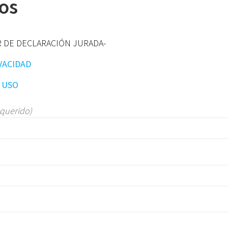
os
R DE DECLARACIÓN JURADA-
VACIDAD
E USO
equerido)