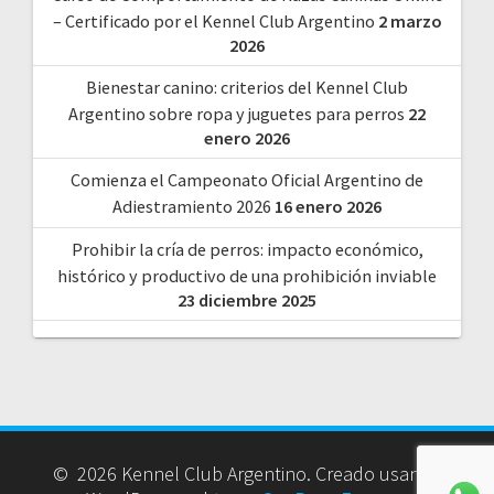
– Certificado por el Kennel Club Argentino
2 marzo
2026
Bienestar canino: criterios del Kennel Club
Argentino sobre ropa y juguetes para perros
22
enero 2026
Comienza el Campeonato Oficial Argentino de
Adiestramiento 2026
16 enero 2026
Prohibir la cría de perros: impacto económico,
histórico y productivo de una prohibición inviable
23 diciembre 2025
© 2026 Kennel Club Argentino. Creado usando