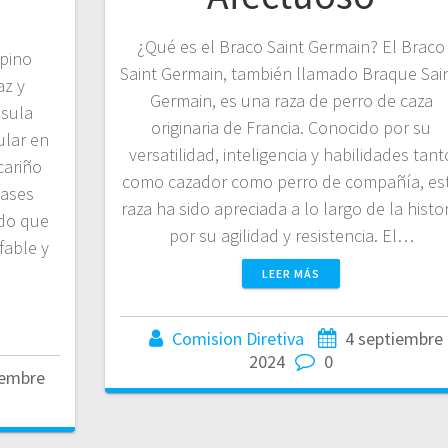
¿Qué es el Braco Saint Germain? El Braco
lpino
Saint Germain, también llamado Braque Sain
az y
Germain, es una raza de perro de caza
nsula
originaria de Francia. Conocido por su
ular en
versatilidad, inteligencia y habilidades tant
cariño
como cazador como perro de compañía, es
lases
raza ha sido apreciada a lo largo de la histor
do que
por su agilidad y resistencia. El…
fable y
LEER MÁS
Comision Diretiva
4 septiembre
2024
0
iembre