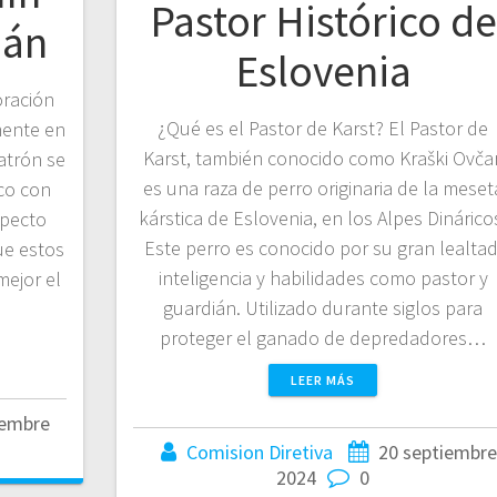
Pastor Histórico de
mán
Eslovenia
oración
¿Qué es el Pastor de Karst? El Pastor de
mente en
Karst, también conocido como Kraški Ovčar
atrón se
es una raza de perro originaria de la meset
co con
kárstica de Eslovenia, en los Alpes Dinárico
specto
Este perro es conocido por su gran lealtad
ue estos
inteligencia y habilidades como pastor y
mejor el
guardián. Utilizado durante siglos para
proteger el ganado de depredadores…
LEER MÁS
iembre
Comision Diretiva
20 septiembre
2024
0